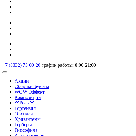
+7 (8332)
73-00-20
график работы: 8:00-21:00
Акции
Сборные букеты
WOW Эффект
Композиции
🌹Розы🌹
Гортензия
Орхидеи
Хризантемы
Герберы
Гипсофила
Альстромерия