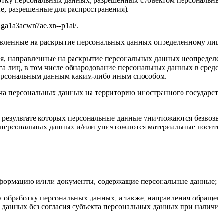
ботку персональных данных, разрешенных субъектом персональн
, разрешенные для распространения).
aga1a3acwn7ae.xn--p1ai/
.
авленные на раскрытие персональных данных определенному лиц
я, направленные на раскрытие персональных данных неопределе
а лиц, в том числе обнародование персональных данных в сре
персональным данным каким-либо иным способом.
ча персональных данных на территорию иностранного государст
 результате которых персональные данные уничтожаются безвоз
персональных данных и/или уничтожаются материальные носит
нформацию и/или документы, содержащие персональные данные;
а обработку персональных данных, а также, направления обращ
данных без согласия субъекта персональных данных при наличи